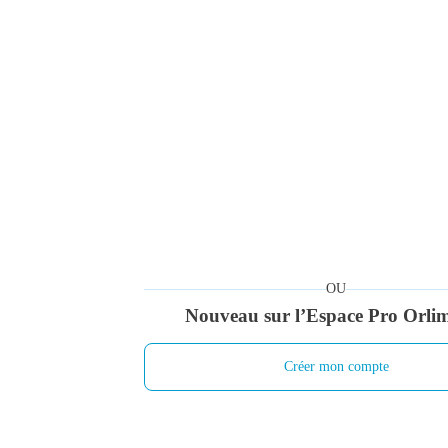
Adresse e-mail
Mot de passe
*
Mot de passe oublié ?
OU
Nouveau sur l’Espace Pro Orli
Créer mon compte