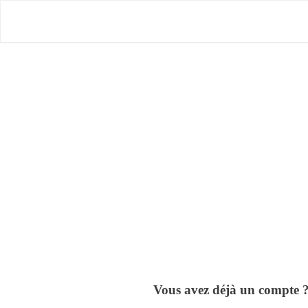
Skip
to
main
content
Tapez « Entrée » ou « ESC » pour fermer
Vous avez déjà un compte 