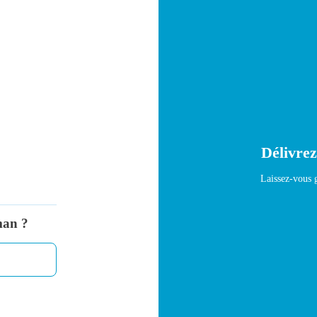
Délivrez
Laissez-vous g
man ?