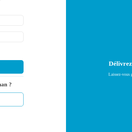
?
Délivrez
Laissez-vous g
man ?