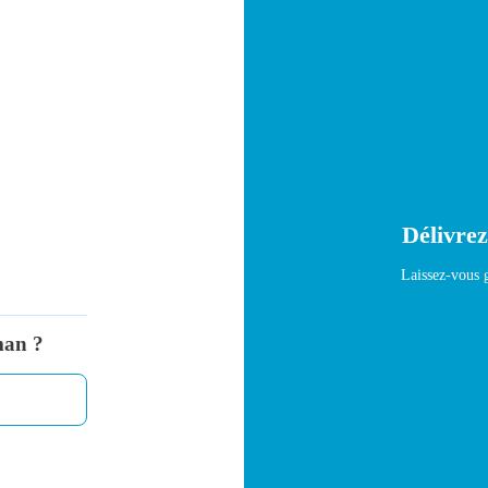
Délivrez
Laissez-vous g
man ?