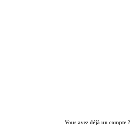
Skip
to
main
content
Tapez « Entrée » ou « ESC » pour fermer
Vous avez déjà un compte 