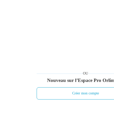
Adresse e-mail
Mot de passe
*
Mot de passe oublié ?
OU
Nouveau sur l’Espace Pro Orli
Créer mon compte