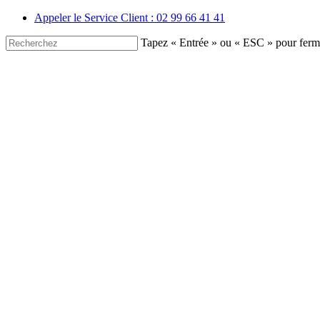
Skip
Appeler le Service Client : 02 99 66 41 41
to
main
Tapez « Entrée » ou « ESC » pour ferm
content
Close
Search