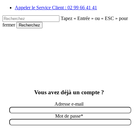
Skip
Appeler le Service Client : 02 99 66 41 41
to
main
Tapez « Entrée » ou « ESC » pour
content
fermer
Recherchez
Close
Search
Vous avez déjà un compte ?
Adresse e-mail
Mot de passe
*