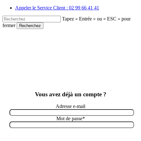
Skip
Appeler le Service Client : 02 99 66 41 41
to
main
Tapez « Entrée » ou « ESC » pour
content
fermer
Recherchez
Close
Search
Vous avez déjà un compte ?
Adresse e-mail
Mot de passe
*