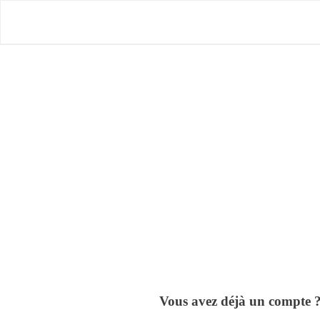
Skip
to
main
content
Tapez « Entrée » ou « ESC » pour fermer
Vous avez déjà un compte 