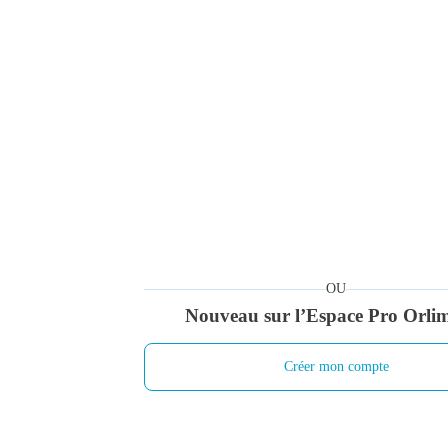
Adresse e-mail
Mot de passe
*
Mot de passe oublié ?
OU
Nouveau sur l’Espace Pro Orli
Créer mon compte