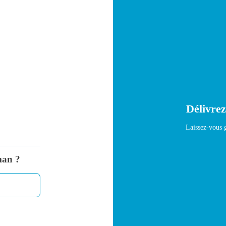
Délivrez
Laissez-vous g
man ?